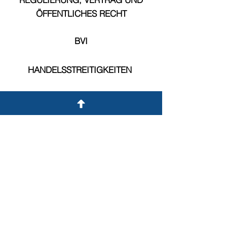
ÖFFENTLICHES RECHT
BVI
HANDELSSTREITIGKEITEN
​
GRENZÜBERSCHREITENDE
RECHTSSTREITIGKEITEN
AUSARBEITUNG & TRANSAKTION
Zivilbetrug
​
TELEKOMMUNIKATION
BERUFLICHE FAHRLÄSSIGKEIT