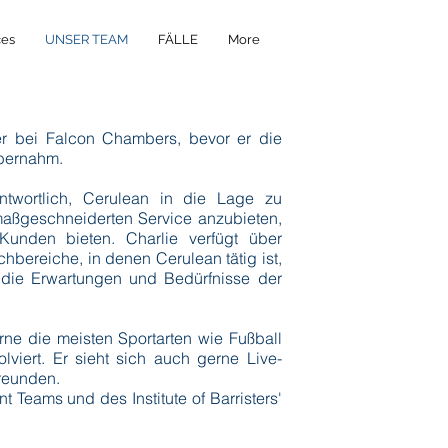
ces
UNSER TEAM
FÄLLE
More
er bei Falcon Chambers, bevor er die
übernahm.
antwortlich, Cerulean in die Lage zu
maßgeschneiderten Service anzubieten,
unden bieten. Charlie verfügt über
chbereiche, in denen Cerulean tätig ist,
 die Erwartungen und Bedürfnisse der
erne die meisten Sportarten wie Fußball
viert. Er sieht sich auch gerne Live-
Freunden.
 Teams und des Institute of Barristers'