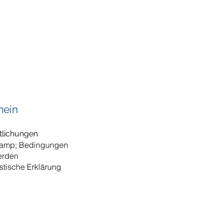
mein
tlichungen
 amp; Bedingungen
erden
istische Erklärung