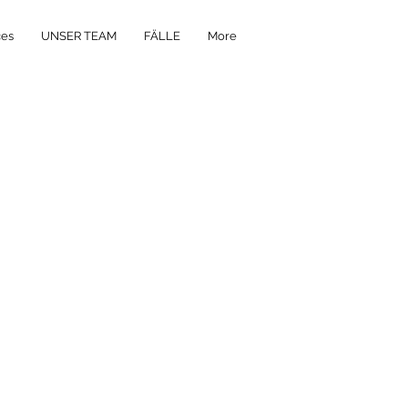
ces
UNSER TEAM
FÄLLE
More