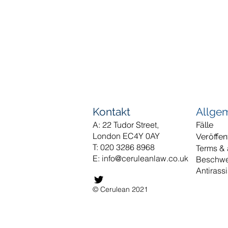
Kontakt
Allge
A: 22 Tudor Street,
Fälle
London EC4Y 0AY
Veröffen
T: 020 3286 8968
Terms &
E:
info@ceruleanlaw.co.uk
Beschw
Antirass
© Cerulean 2021