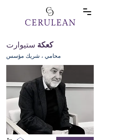
كعكة
ستيوارت
محامي ، شريك مؤسس